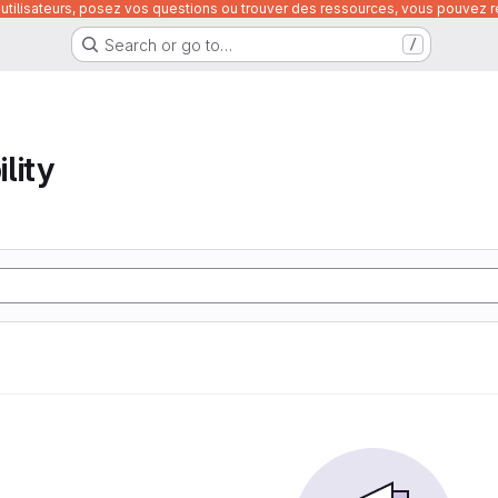
utilisateurs, posez vos questions ou trouver des ressources, vous pouvez re
Search or go to…
/
lity