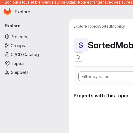
Bonjour à tous et bienvenue sur ce Gitlab. Pour échanger avec ses autres 
Homepage
Skip to main content
Explore
Primary navigation
Explore
Explore
Topics
SortedMobility
Projects
SortedMobi
S
Groups
CI/CD Catalog
Topics
Snippets
Projects with this topic