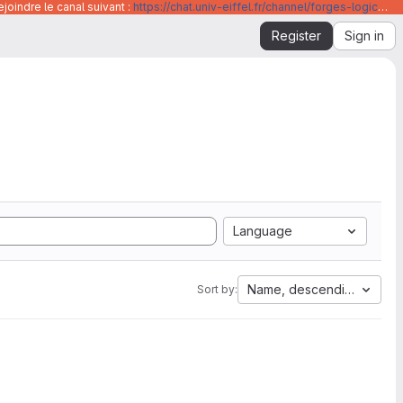
joindre le canal suivant :
https://chat.univ-eiffel.fr/channel/forges-logicielles-github-et-gitlab-universite-gustave-eiffel
Register
Sign in
Language
Name, descending
Sort by: