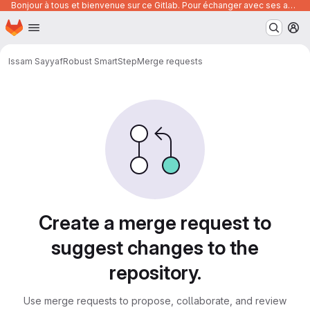
Bonjour à tous et bienvenue sur ce Gitlab. Pour échanger avec ses autres utilisateurs, posez vos questions ou trouver des ressources, vous pouvez rejoindre le canal suivant :
Homepage
Skip to main content
M
Issam Sayyaf
Robust SmartStep
Merge requests
Merge requests
Create a merge request to
suggest changes to the
repository.
Use merge requests to propose, collaborate, and review