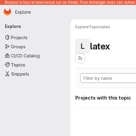
Bonjour à tous et bienvenue sur ce Gitlab. Pour échanger avec ses autres 
Homepage
Skip to main content
Explore
Primary navigation
Explore
Explore
Topics
latex
Projects
latex
L
Groups
CI/CD Catalog
Topics
Snippets
Projects with this topic