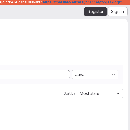
joindre le canal suivant :
https://chat.univ-eiffel.fr/channel/forges-logicielles-github-et-gitlab-universite-gustave-eiffel
Register
Sign in
Java
Most stars
Sort by: