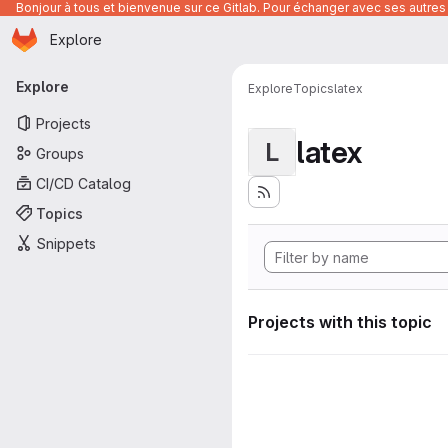
Bonjour à tous et bienvenue sur ce Gitlab. Pour échanger avec ses autres 
Homepage
Skip to main content
Explore
Primary navigation
Explore
Explore
Topics
latex
Projects
latex
L
Groups
CI/CD Catalog
Topics
Snippets
Projects with this topic