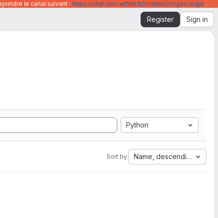
joindre le canal suivant :
https://chat.univ-eiffel.fr/channel/forges-logicielles-github-et-gitlab-universite-gustave-eiffel
Register
Sign in
Python
Name, descending
Sort by: