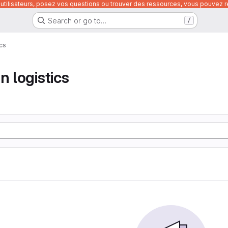
utilisateurs, posez vos questions ou trouver des ressources, vous pouvez re
Search or go to…
/
ics
n logistics