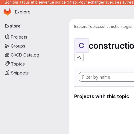
Bonjour à tous et bienvenue sur ce Gitlab. Pour échanger avec ses autres 
Homepage
Skip to main content
Explore
Primary navigation
Explore
Explore
Topics
construction logist
Projects
constructio
C
Groups
CI/CD Catalog
Topics
Snippets
Projects with this topic