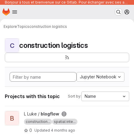
Bonjour à tous et bienvenue sur ce Gitlab. Pour échanger avec ses autres utilisateurs, posez vos questions ou trouver des ressources, vous pouvez rejoindre le canal suivant :
Homepage
Skip to main content
M
Explore
Topics
construction logistics
construction logistics
C
Jupyter Notebook
Projects with this topic
Name
Sort by:
View blogflow project
L Luke /
blogflow
B
construction...
spatial inte...
0
Updated
4 months ago