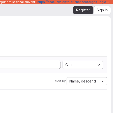
joindre le canal suivant :
https://chat.univ-eiffel.fr/channel/forges-logicielles-github-et-gitlab-universite-gustave-eiffel
Register
Sign in
C++
Name, descending
Sort by: