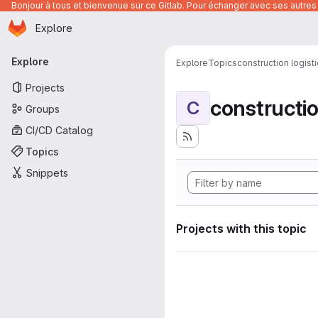
Bonjour à tous et bienvenue sur ce Gitlab. Pour échanger avec ses autres 
Homepage
Skip to main content
Explore
Primary navigation
Explore
Explore
Topics
construction logist
Projects
constructio
C
Groups
CI/CD Catalog
Topics
Snippets
Projects with this topic