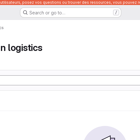
utilisateurs, posez vos questions ou trouver des ressources, vous pouvez re
Search or go to…
/
ics
n logistics