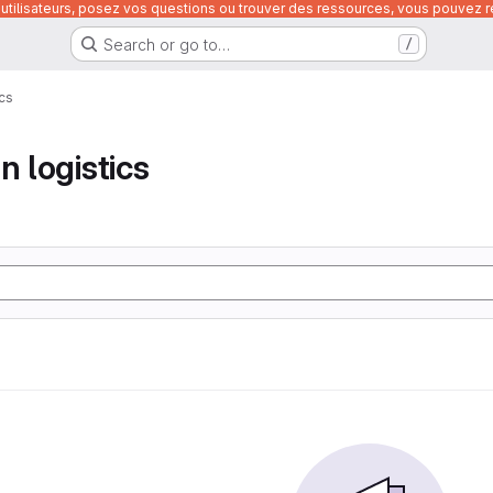
utilisateurs, posez vos questions ou trouver des ressources, vous pouvez re
Search or go to…
/
ics
n logistics