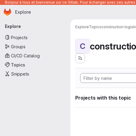
Bonjour à tous et bienvenue sur ce Gitlab. Pour échanger avec ses autres 
Homepage
Skip to main content
Explore
Primary navigation
Explore
Explore
Topics
construction logist
Projects
constructio
C
Groups
CI/CD Catalog
Topics
Snippets
Projects with this topic