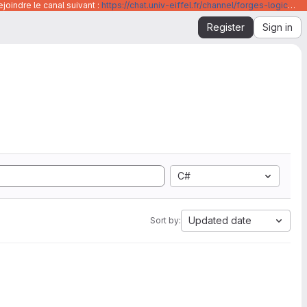
joindre le canal suivant :
https://chat.univ-eiffel.fr/channel/forges-logicielles-github-et-gitlab-universite-gustave-eiffel
Register
Sign in
C#
Updated date
Sort by: