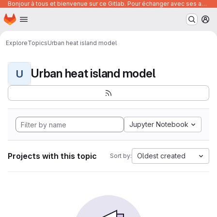
Bonjour à tous et bienvenue sur ce Gitlab. Pour échanger avec ses autres utilisateurs, posez vos questions ou trouver des ressources, vous pouvez rejoindre le canal suivant :
Homepage
Skip to main content
M
Explore
Topics
Urban heat island model
Urban heat island model
U
Jupyter Notebook
Projects with this topic
Oldest created
Sort by: