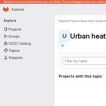
Bonjour à tous et bienvenue sur ce Gitlab. Pour échanger avec ses autres 
Homepage
Skip to main content
Explore
Primary navigation
Explore
Explore
Topics
Urban heat island 
Projects
Urban heat
U
Groups
CI/CD Catalog
Topics
Snippets
Projects with this topic