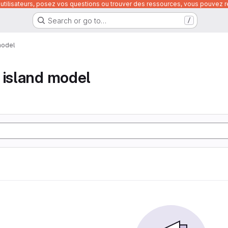
utilisateurs, posez vos questions ou trouver des ressources, vous pouvez re
Search or go to…
/
model
 island model