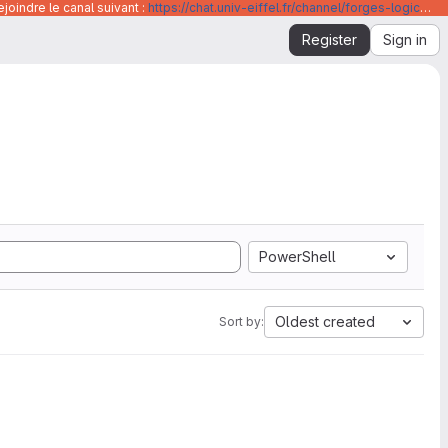
joindre le canal suivant :
https://chat.univ-eiffel.fr/channel/forges-logicielles-github-et-gitlab-universite-gustave-eiffel
Register
Sign in
PowerShell
Oldest created
Sort by: