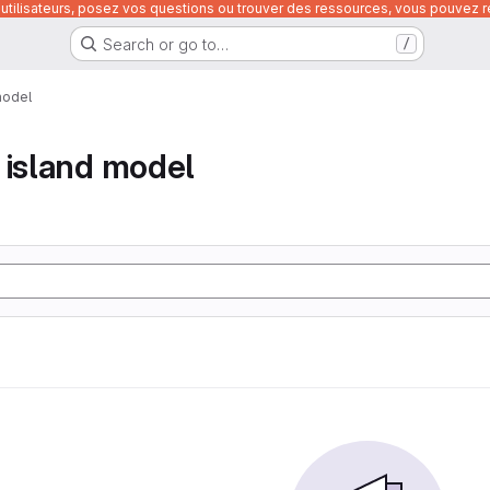
utilisateurs, posez vos questions ou trouver des ressources, vous pouvez re
Search or go to…
/
model
 island model