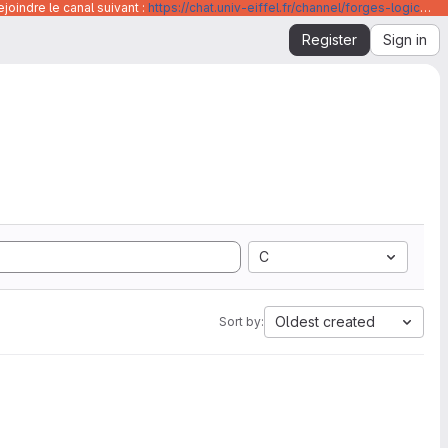
joindre le canal suivant :
https://chat.univ-eiffel.fr/channel/forges-logicielles-github-et-gitlab-universite-gustave-eiffel
Register
Sign in
C
Oldest created
Sort by: