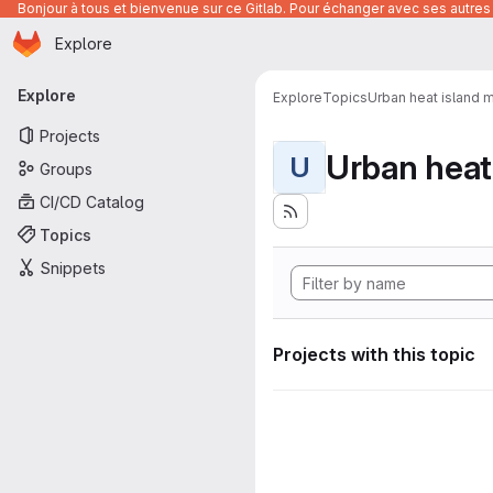
Bonjour à tous et bienvenue sur ce Gitlab. Pour échanger avec ses autres 
Homepage
Skip to main content
Explore
Primary navigation
Explore
Explore
Topics
Urban heat island 
Projects
Urban heat
U
Groups
CI/CD Catalog
Topics
Snippets
Projects with this topic