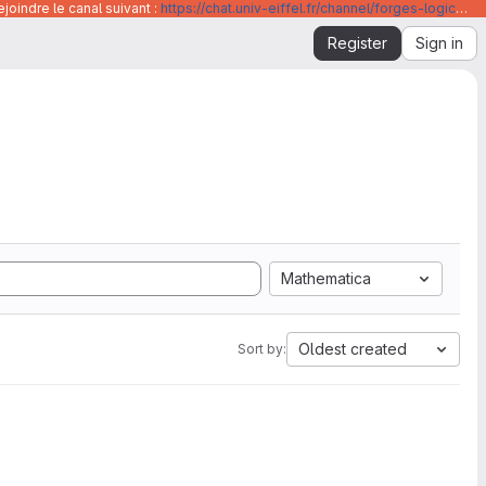
joindre le canal suivant :
https://chat.univ-eiffel.fr/channel/forges-logicielles-github-et-gitlab-universite-gustave-eiffel
Register
Sign in
Mathematica
Oldest created
Sort by: