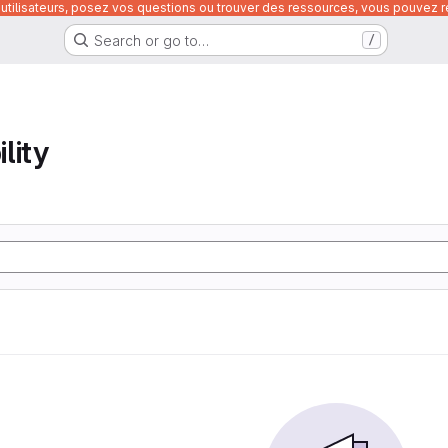
utilisateurs, posez vos questions ou trouver des ressources, vous pouvez re
Search or go to…
/
lity