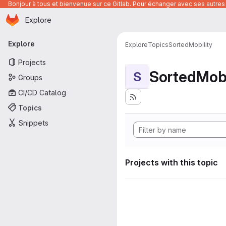
Bonjour à tous et bienvenue sur ce Gitlab. Pour échanger avec ses autres 
Homepage
Skip to main content
Explore
Primary navigation
Explore
Explore
Topics
SortedMobility
Projects
SortedMobi
S
Groups
CI/CD Catalog
Topics
Snippets
Projects with this topic