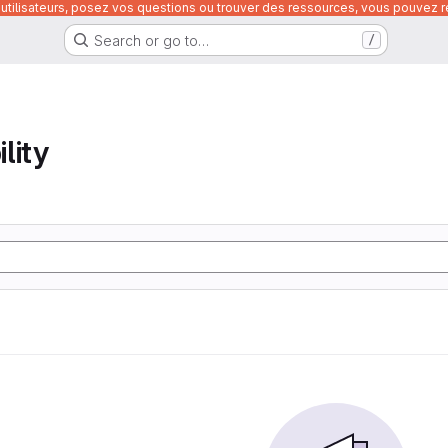
utilisateurs, posez vos questions ou trouver des ressources, vous pouvez re
Search or go to…
/
lity