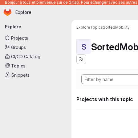
Bonjour à tous et bienvenue sur ce Gitlab. Pour échanger avec ses autres 
Homepage
Skip to main content
Explore
Primary navigation
Explore
Explore
Topics
SortedMobility
Projects
SortedMobi
S
Groups
CI/CD Catalog
Topics
Snippets
Projects with this topic