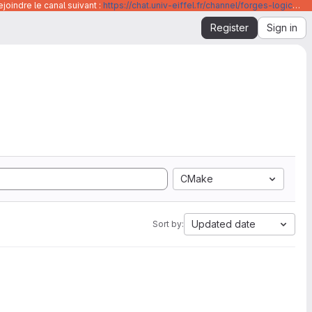
joindre le canal suivant :
https://chat.univ-eiffel.fr/channel/forges-logicielles-github-et-gitlab-universite-gustave-eiffel
Register
Sign in
CMake
Updated date
Sort by: