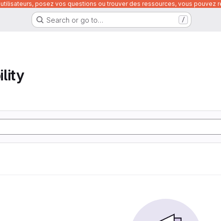
utilisateurs, posez vos questions ou trouver des ressources, vous pouvez re
Search or go to…
/
lity