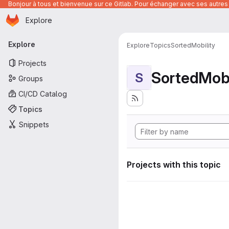
Bonjour à tous et bienvenue sur ce Gitlab. Pour échanger avec ses autres 
Homepage
Skip to main content
Explore
Primary navigation
Explore
Explore
Topics
SortedMobility
Projects
SortedMobi
S
Groups
CI/CD Catalog
Topics
Snippets
Projects with this topic