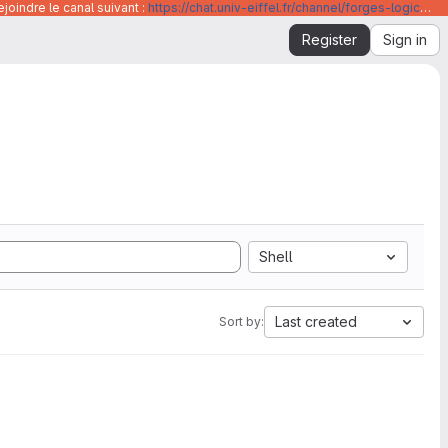
joindre le canal suivant :
https://chat.univ-eiffel.fr/channel/forges-logicielles-github-et-gitlab-universite-gustave-eiffel
Register
Sign in
Shell
Last created
Sort by: