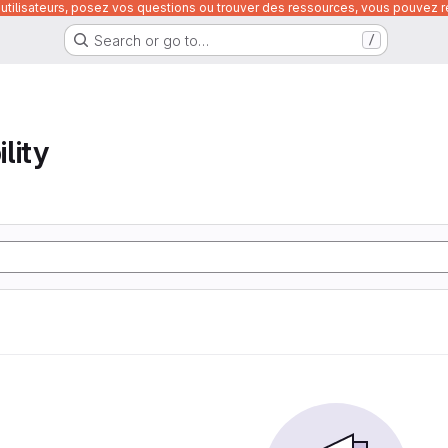
utilisateurs, posez vos questions ou trouver des ressources, vous pouvez re
Search or go to…
/
lity