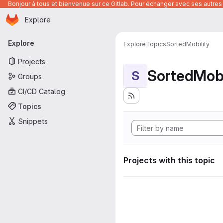
Bonjour à tous et bienvenue sur ce Gitlab. Pour échanger avec ses autres 
Homepage
Skip to main content
Explore
Primary navigation
Explore
Explore
Topics
SortedMobility
Projects
SortedMobi
S
Groups
CI/CD Catalog
Topics
Snippets
Projects with this topic