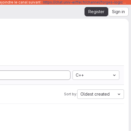
joindre le canal suivant :
https://chat.univ-eiffel.fr/channel/forges-logicielles-github-et-gitlab-universite-gustave-eiffel
Register
Sign in
C++
Oldest created
Sort by: