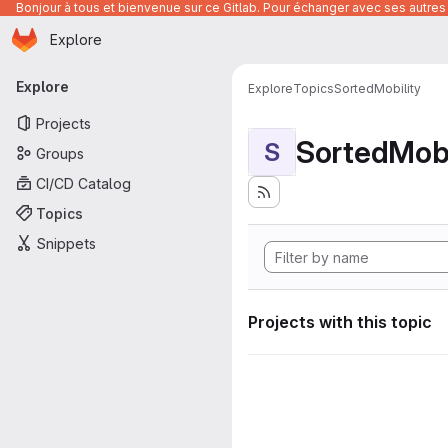
Bonjour à tous et bienvenue sur ce Gitlab. Pour échanger avec ses autres 
Homepage
Skip to main content
Explore
Primary navigation
Explore
Explore
Topics
SortedMobility
Projects
SortedMobi
S
Groups
CI/CD Catalog
Topics
Snippets
Projects with this topic