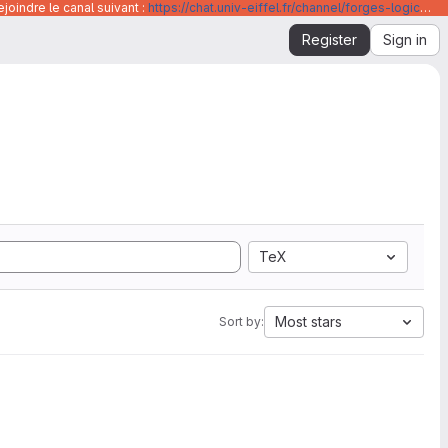
joindre le canal suivant :
https://chat.univ-eiffel.fr/channel/forges-logicielles-github-et-gitlab-universite-gustave-eiffel
Register
Sign in
TeX
Most stars
Sort by: