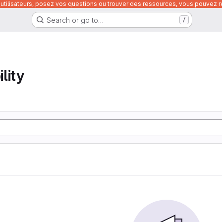
utilisateurs, posez vos questions ou trouver des ressources, vous pouvez re
Search or go to…
/
lity