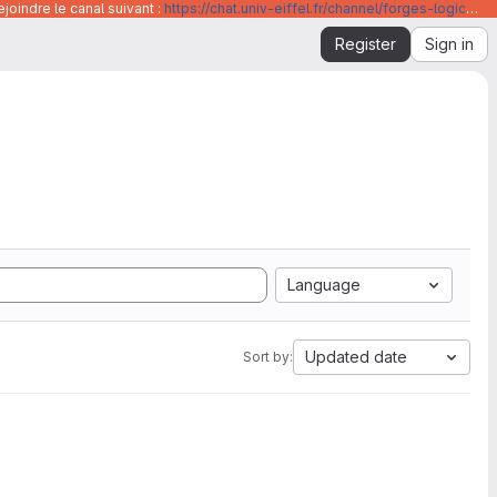
joindre le canal suivant :
https://chat.univ-eiffel.fr/channel/forges-logicielles-github-et-gitlab-universite-gustave-eiffel
Register
Sign in
Language
Updated date
Sort by: