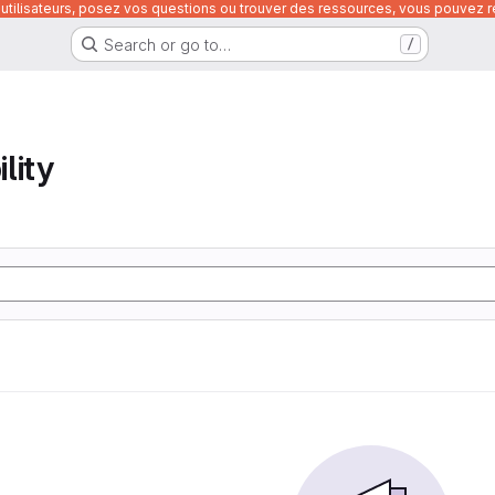
utilisateurs, posez vos questions ou trouver des ressources, vous pouvez re
Search or go to…
/
lity