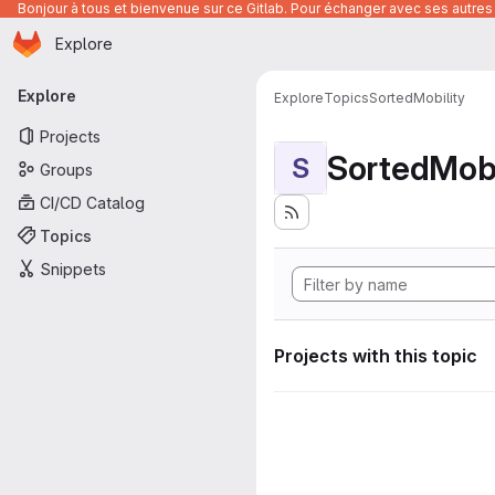
Bonjour à tous et bienvenue sur ce Gitlab. Pour échanger avec ses autres 
Homepage
Skip to main content
Explore
Primary navigation
Explore
Explore
Topics
SortedMobility
Projects
SortedMobi
S
Groups
CI/CD Catalog
Topics
Snippets
Projects with this topic