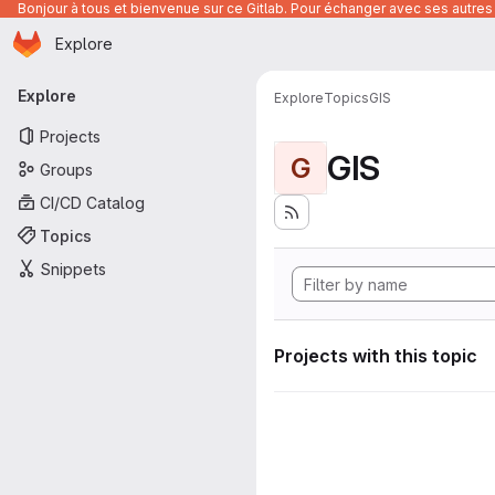
Bonjour à tous et bienvenue sur ce Gitlab. Pour échanger avec ses autres 
Homepage
Skip to main content
Explore
Primary navigation
Explore
Explore
Topics
GIS
Projects
GIS
G
Groups
CI/CD Catalog
Topics
Snippets
Projects with this topic