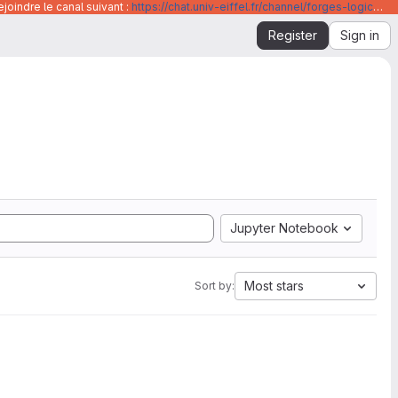
joindre le canal suivant :
https://chat.univ-eiffel.fr/channel/forges-logicielles-github-et-gitlab-universite-gustave-eiffel
Register
Sign in
Jupyter Notebook
Most stars
Sort by: