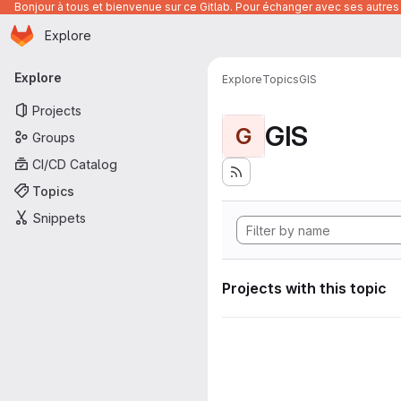
Bonjour à tous et bienvenue sur ce Gitlab. Pour échanger avec ses autres 
Homepage
Skip to main content
Explore
Primary navigation
Explore
Explore
Topics
GIS
Projects
GIS
G
Groups
CI/CD Catalog
Topics
Snippets
Projects with this topic