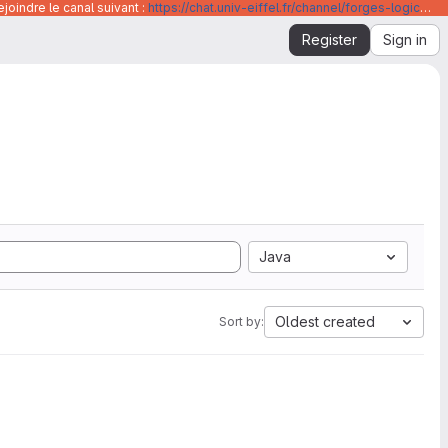
joindre le canal suivant :
https://chat.univ-eiffel.fr/channel/forges-logicielles-github-et-gitlab-universite-gustave-eiffel
Register
Sign in
Java
Oldest created
Sort by: