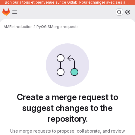
Bonjour à tous et bienvenue sur ce Gitlab. Pour échanger avec ses autres utilisateurs, posez vos questions ou trouver des ressources, vous pouvez rejoindre le canal suivant :
Homepage
Skip to main content
M
AME
Introduction à PyQGIS
Merge requests
Merge requests
Create a merge request to
suggest changes to the
repository.
Use merge requests to propose, collaborate, and review