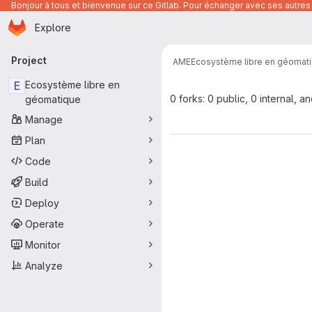
Bonjour à tous et bienvenue sur ce Gitlab. Pour échanger avec ses autres 
Homepage
Skip to main content
Explore
Primary navigation
Project
AME
Ecosystème libre en géomat
E
Ecosystème libre en
0 forks: 0 public, 0 internal, a
géomatique
Manage
Plan
Code
Build
Deploy
Operate
Monitor
Analyze