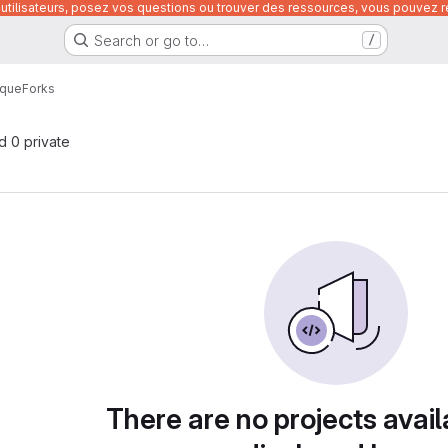
utilisateurs, posez vos questions ou trouver des ressources, vous pouvez re
Search or go to…
/
ique
Forks
nd 0 private
There are no projects avail