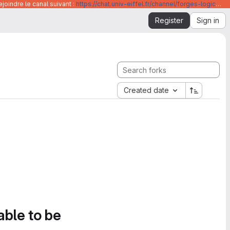
joindre le canal suivant :
https://chat.univ-eiffel.fr/channel/forges-logicielles-github-et-gitlab-universite-gustave-eiffel
Register
Sign in
Created date
able to be