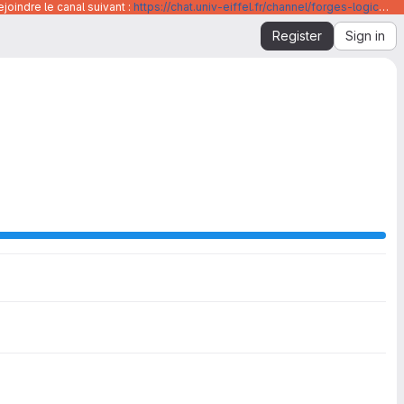
joindre le canal suivant :
https://chat.univ-eiffel.fr/channel/forges-logicielles-github-et-gitlab-universite-gustave-eiffel
Register
Sign in