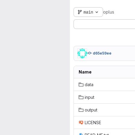
main
oplus
d65e59ee
Name
data
input
output
LICENSE