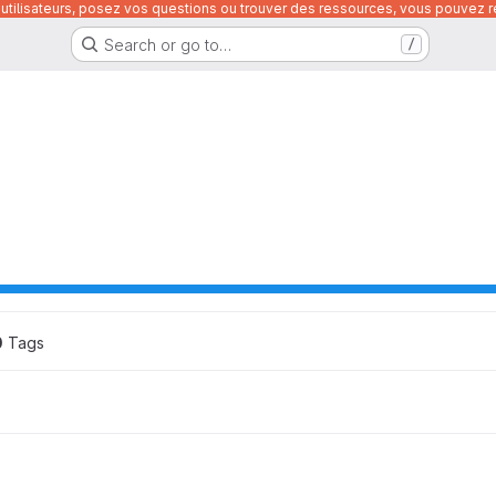
utilisateurs, posez vos questions ou trouver des ressources, vous pouvez re
Search or go to…
/
0
 Tags